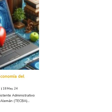
Economía del
|
18
May, 24
stente Administrativo
o Alemán (TECBA)…