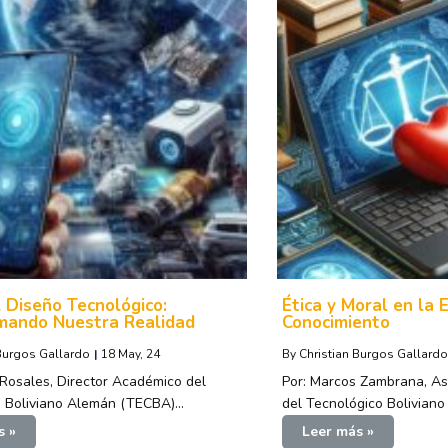
 Diseño Tecnológico:
Ética y Moral en la 
mando Nuestra Realidad
Conocimiento
 Burgos Gallardo
|
18
May, 24
By
Christian Burgos Gallardo
 Rosales, Director Académico del
Por: Marcos Zambrana, Asi
o Boliviano Alemán (TECBA)…
del Tecnológico Bolivian
s »
Leer más »