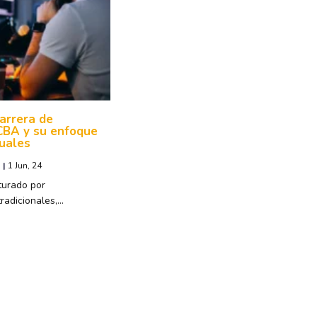
arrera de
CBA y su enfoque
uales
|
1
Jun, 24
turado por
tradicionales,…