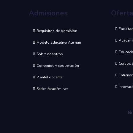
Admisiones
Ofert
Faculta
Requisitos de Admisión
Academ
Modelo Educativo Alemán
Educació
Sobre nosotros
Cursos d
Convenios y cooperación
Entrenam
Plantel docente
Innovaci
Sedes Académicas
Tér