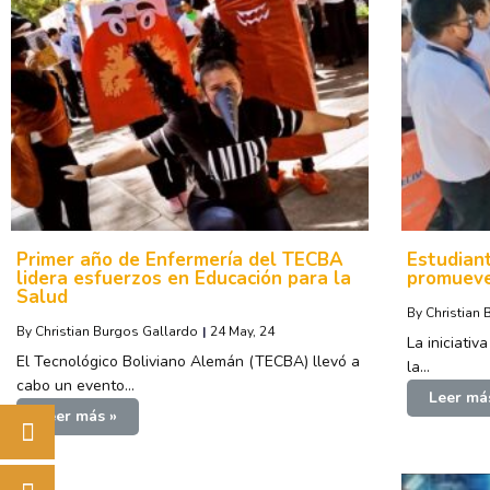
Primer año de Enfermería del TECBA
Estudian
lidera esfuerzos en Educación para la
promueve
Salud
By
Christian
By
Christian Burgos Gallardo
|
24
May, 24
La iniciativ
El Tecnológico Boliviano Alemán (TECBA) llevó a
la…
cabo un evento…
Leer má
Leer más »