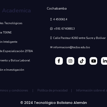
Cochabamba
a Academica
4 4500614
des Tecnológicas
+591 67408813
ia TEKNE
Calle Pasteur #260 entre Sucre y Bolívar
n Inteligente
✉ informacion@tecba.edu.bo
e Especialización ZITBA
iento y Bolsa Laboral
ón e Investigación
minos y condiciones | Política de privacidad | Información sobre el s
© 2024 Tecnológico Boliviano Alemán