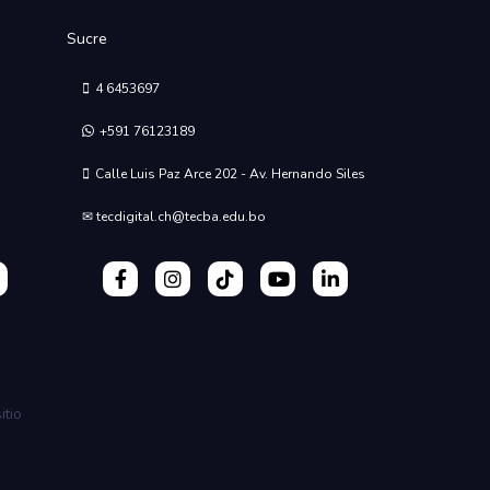
Sucre
4 6453697
+591 76123189
Calle Luis Paz Arce 202 - Av. Hernando Siles
✉ tecdigital.ch@tecba.edu.bo
itio