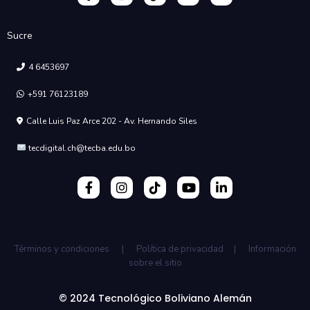
Sucre
4 6453697
+591 76123189
Calle Luis Paz Arce 202 - Av. Hernando Siles
tecdigital.ch@tecba.edu.bo
Términos y condiciones | Política de privacidad | Información
sobre el sitio
© 2024 Tecnológico Boliviano Alemán