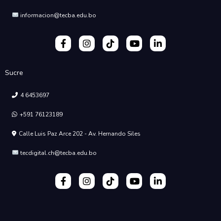
informacion@tecba.edu.bo
Sucre
4 6453697
+591 76123189
Calle Luis Paz Arce 202 - Av. Hernando Siles
tecdigital.ch@tecba.edu.bo